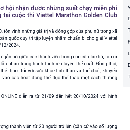
V
 cơ hội nhận được những suất chạy miễn phí
g tại cuộc thi Viettel Marathon Golden Club
D
T
ôn vinh những giá trị và đóng góp của phụ nữ trong xã
toàn quốc duy trì tập luyện nhằm chuẩn bị cho giải Viettel
1/12/2024.
L
ự gắn bó giữa các thành viên trong các câu lạc bộ, tạo ra
lẫn nhau trong hành trình rèn luyện thể chất. Đồng thời,
hể thao đối với sức khỏe tinh thần và thể chất, khuyến
T
ia vào các hoạt động thể dục thể thao một cách thường
LINE diễn ra từ 21/09 đến hết 20/10/2024 với hình
ượng thành viên từ 20 người trở lên (căn cứ vào số lượng