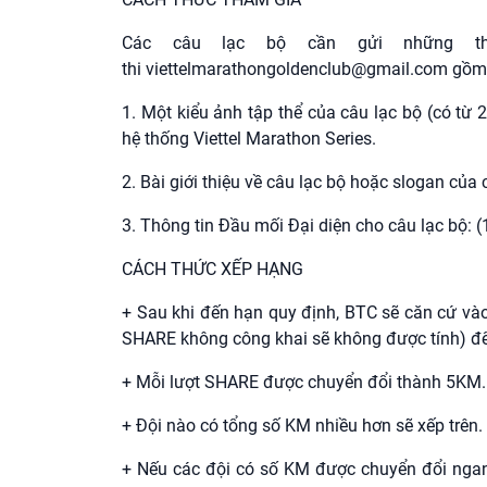
Các câu lạc bộ cần gửi những t
thi
viettelmarathongoldenclub@gmail.com
gồm
1. Một kiểu ảnh tập thể của câu lạc bộ (có từ 2
hệ thống Viettel Marathon Series.
2. Bài giới thiệu về câu lạc bộ hoặc slogan của 
3. Thông tin Đầu mối Đại diện cho câu lạc bộ: (1
CÁCH THỨC XẾP HẠNG
+ Sau khi đến hạn quy định, BTC sẽ căn cứ vào
SHARE không công khai sẽ không được tính) để
+ Mỗi lượt SHARE được chuyển đổi thành 5KM
+ Đội nào có tổng số KM nhiều hơn sẽ xếp trên.
+ Nếu các đội có số KM được chuyển đổi ngang