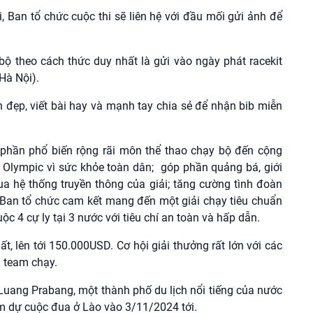
i, Ban tổ chức cuộc thi sẽ liên hệ với đầu mối gửi ảnh để
 bộ theo cách thức duy nhất là gửi vào ngày phát racekit
Hà Nội).
đẹp, viết bài hay và mạnh tay chia sẻ để nhận bib miễn
phần phổ biến rộng rãi môn thể thao chạy bộ đến cộng
Olympic vì sức khỏe toàn dân; góp phần quảng bá, giới
qua hệ thống truyền thông của giải; tăng cường tình đoàn
, Ban tổ chức cam kết mang đến một giải chạy tiêu chuẩn
c 4 cự ly tại 3 nước với tiêu chí an toàn và hấp dẫn.
t, lên tới 150.000USD. Cơ hội giải thưởng rất lớn với các
 team chạy.
 Luang Prabang, một thành phố du lịch nổi tiếng của nước
m dự cuộc đua ở Lào vào 3/11/2024 tới.