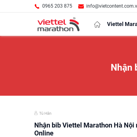
0965 203 875
info@vietcontent.com.
Viettel Mar
Nhận b
Giới thiệu
Cự ly
Expo & Race
Thông tin c
Kết quả thi 
Hình ảnh
Tú Hân
Nhận bib Viettel Marathon Hà Nội 
Online