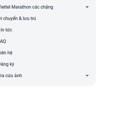
iettel Marathon các chặng
i chuyển & lưu trú
in tức
FAQ
iên hệ
Đăng ký
ra cứu ảnh