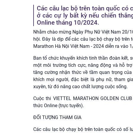
Các câu lạc bộ trên toàn quốc có
ở các cự ly bất kỳ nếu chiến thắn
Online tháng 10/2024.
Nhằm chào mừng Ngày Phụ Nữ Việt Nam 20/10, t
hội. Đây là dịp để các câu lạc bộ chạy bộ trên 
Marathon Hà Nội Việt Nam - 2024 diễn ra vào 
Ban tổ chức khuyến khích tinh thần đoàn kết, s
một môi trường tích cực, năng động và hỗ trợ 
tăng cường nhận thức về tầm quan trọng của t
khích mọi người, đặc biệt là phụ nữ, tham g
xuyên, từ đó nâng cao chất lượng cuộc sống.
Cuộc thi VIETTEL MARATHON GOLDEN CLUB ON
thức Online (trực tuyến).
ĐỐI TƯỢNG THAM GIA
Các câu lạc bộ chạy bộ trên toàn quốc có số l